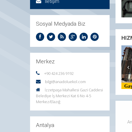
İletişim
Sosyal Medyada Biz
HIZ
Merkez
+90 424 236 9192
bilgi@anadoluekol.com
İzzetpaşa Mahallesi Gazi Caddesi
Belediye İş Merkezi Kat 6 No 4-5
Merkez/Elazığ
An
Antalya