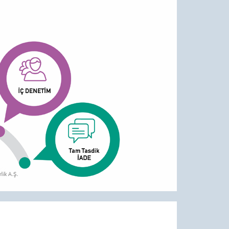
 yerinde kullanılması açısından
nadığından denetim ekibinin
rleyicidir.
Sorumlu Denetçi