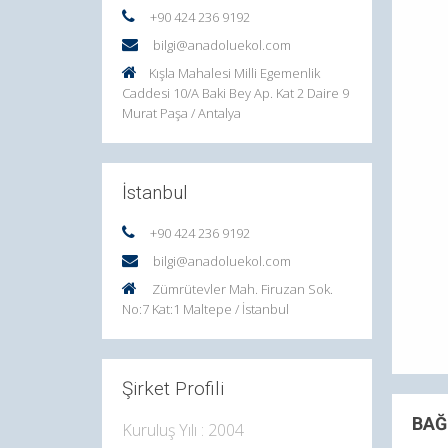
+90 424 236 9192
bilgi@anadoluekol.com
Kışla Mahalesi Milli Egemenlik
Caddesi 10/A Baki Bey Ap. Kat 2 Daire 9
Murat Paşa / Antalya
İstanbul
+90 424 236 9192
bilgi@anadoluekol.com
Zümrütevler Mah. Firuzan Sok.
No:7 Kat:1 Maltepe / İstanbul
Şirket Profili
BAĞ
Kuruluş Yılı : 2004