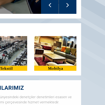
NLARIMIZ
 bünyesindeki denetçiler denetimleri esasen ve
temi çerçevesinde hizmet vermektedir.