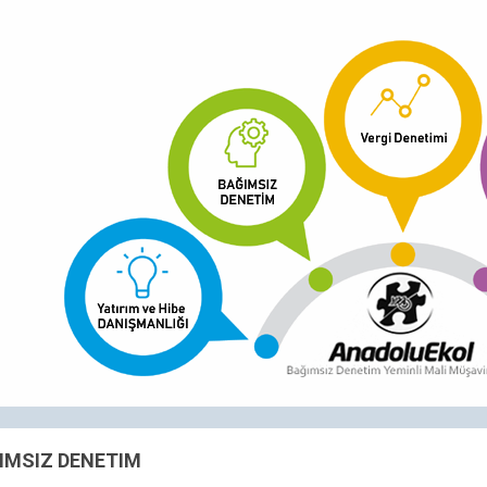
Karar süreçlerinde kaynakların doğru ve
bağımsız denetim raporları etkin rol oy
tecrübe, bilgi birikimi ve deneyimleri beli
IMSIZ DENETIM
Osman DEMİREL,
Yeminli Mali Müşavir
- 