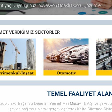
İhtiyaç Duyduğunuz İnovasyon Odaklı Doğru Çözümler..
MET VERDIĞIMIZ SEKTÖRLER
TEMEL FAALIYET ALA
adolu Ekol Bağımsız Denetim Yeminli Mali Müşavirlik A.Ş. ve şirket
şeklen bağımsız olarak gerçekleştirerek Kalite Güvence Sis